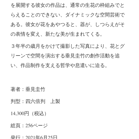
を展開する彼女の作品は、通常の生花の枠組みでと
らえることのできない、ダイナミックな空間芸術で
ある。彼女が花をあやつると、器が、しつらえがそ
の表情を変え、新たな美が生まれてくる。
３年半の歳月をかけて撮影した写真により、花とグ
リーンで空間を演出する垂見圭竹の創作活動を追
い、作品制作を支える哲学や息遣いに迫る
。
著者：垂見圭竹
判型：四六倍判 上製
14,300
円（税込）
総頁：
256
ページ
発行：
2021
年6
月25
日