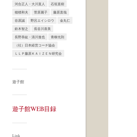
河合正人・大川直人
石垣直樹
穂積和夫
菅原麗子
藤原直哉
谷原誠
野呂エイシロウ
金丸仁
鈴木智之
長谷川喜美
長野恭紘・清川進也
青柳光則
（社）日本経営コーチ協会
ＬＬＰ藤原ＫＡＩＺＥＮ研究会
遊子館
遊子館WEB目録
Link