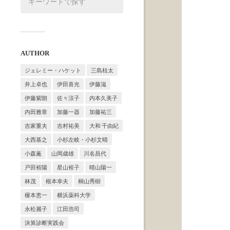
AUTHOR
ジェレミー・ハケット
三島桂太
井上卓也
伊田喜光
伊藤滋
伊藤紫朗
佐々涼子
内本久美子
内田雅章
加藤一器
加藤祐三
吉家重夫
吉村祐美
大和 千由紀
大西基之
小杉左岐・小杉文晴
小森薫
山岡歳雄
川名昌代
戸田裕陽
星山裕子
晴山陽一
林茂
根本幸夫
桐山秀樹
榎本恵一
横浜薬科大学
永松麗子
江田浩司
決算診断実践会