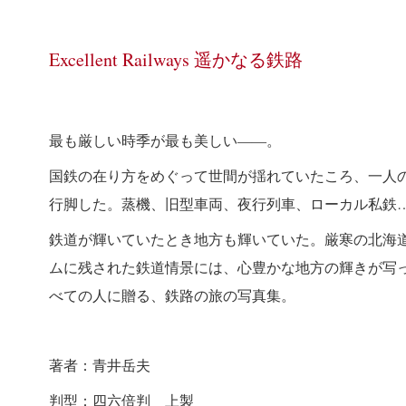
Excellent Railways 遥かなる鉄路
最も厳しい時季が最も美しい――。
国鉄の在り方をめぐって世間が揺れていたころ、一人
行脚した。蒸機、旧型車両、夜行列車、ローカル私鉄
鉄道が輝いていたとき地方も輝いていた。厳寒の北海
ムに残された鉄道情景には、心豊かな地方の輝きが写
べての人に贈る、鉄路の旅の写真集。
著者：青井岳夫
判型：四六倍判 上製