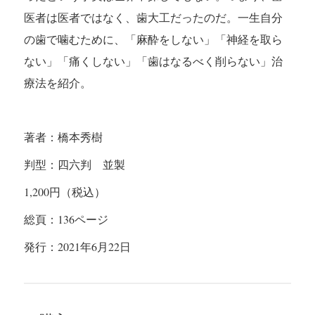
医者は医者ではなく、歯大工だったのだ。一生自分
の歯で噛むために、「麻酔をしない」「神経を取ら
ない」「痛くしない」「歯はなるべく削らない」治
療法を紹介。
著者：橋本秀樹
判型：四六判 並製
1,200
円（税込）
総頁：
136
ページ
発行：
2021
年6
月22
日