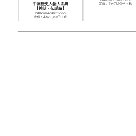
中国歴史人物大図典
定価：本体76,000円＋税
【神話・伝説編】
ISBN978-4-946525-59-9
定価：本体40,000円＋税