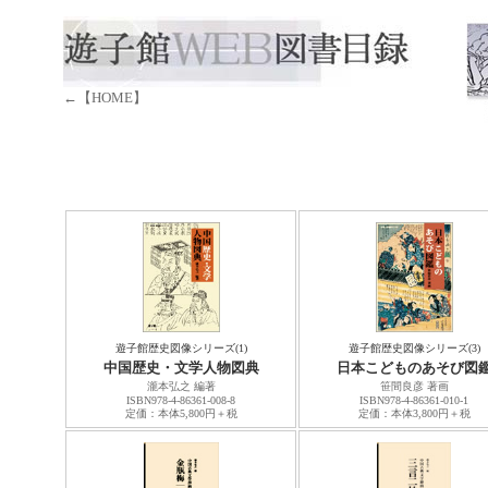
←【HOME】
遊子館歴史図像シリーズ(1)
遊子館歴史図像シリーズ(3)
中国歴史・文学人物図典
日本こどものあそび図
瀧本弘之 編著
笹間良彦 著画
ISBN978-4-86361-008-8
ISBN978-4-86361-010-1
定価：本体5,800円＋税
定価：本体3,800円＋税