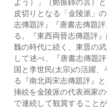
よう）」（鄭振鐸の言）と
皮切りとなる「金陵派」の
志傳題評』『唐書志傳題評
る。『東西両晉志傳題評』
魏の時代に続く、東晋の武
して述べ、『唐書志傳題評
国と李世民(太宗)の活躍
る『南北両宋志傳題評』と
挿絵を金陵派の代表画家の
で連続して観賞すること