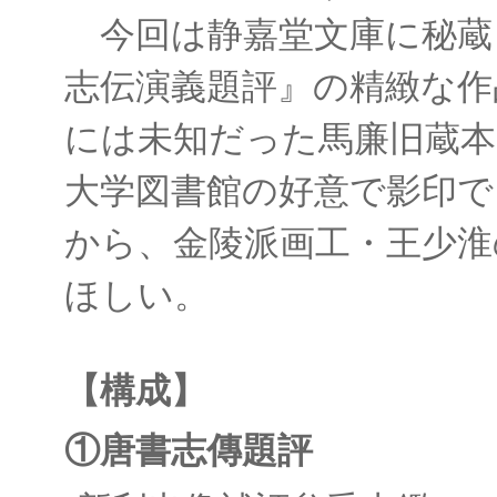
今回は静嘉堂文庫に秘蔵
志伝演義題評』の精緻な作
には未知だった馬廉旧蔵本
大学図書館の好意で影印で
から、金陵派画工・王少淮
ほしい。
【構成】
①唐書志傳題評