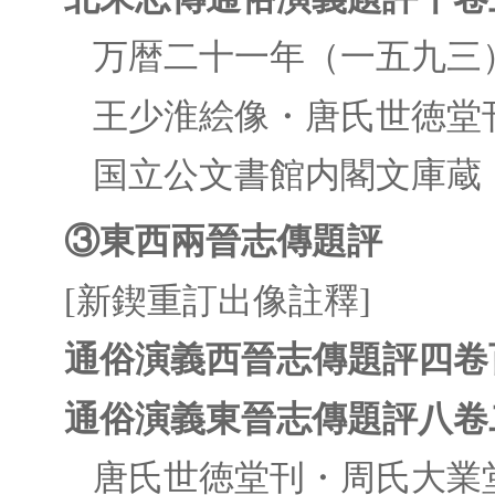
万暦二十一年（一五九三
王少淮絵像・唐氏世徳堂
国立公文書館内閣文庫蔵
③東西兩晉志傳題評
[新鍥重訂出像註釋]
通俗演義西晉志傳題評四卷
通俗演義東晉志傳題評八卷
唐氏世徳堂刊・周氏大業