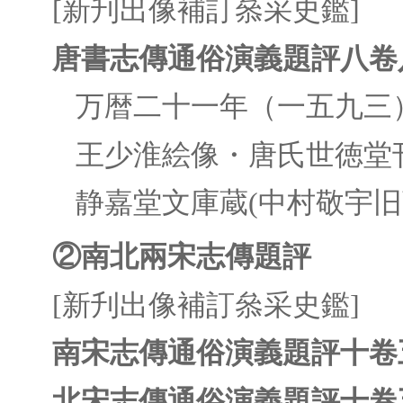
[新刋出像補訂叅采史鑑]
唐書志傳通俗演義題評八卷
万暦二十一年（一五九三
王少淮絵像・唐氏世徳堂
静嘉堂文庫蔵(中村敬宇旧
②南北兩宋志傳題評
[新刋出像補訂叅采史鑑]
南宋志傳通俗演義題評十卷
北宋志傳通俗演義題評十卷