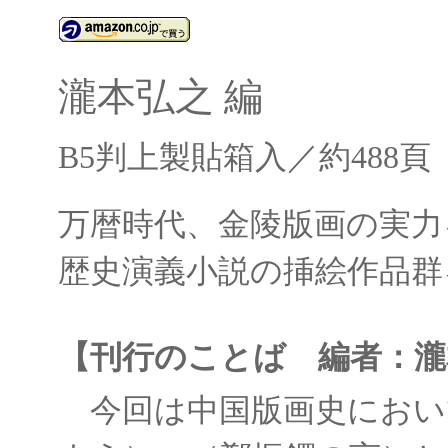
瀧本弘之 編
B5判上製貼箱入／約488頁
万暦時代、金陵版画の実力
歴史演義小説の挿絵作品群
【刊行のことば 編者：瀧
今回は中国版画史におい