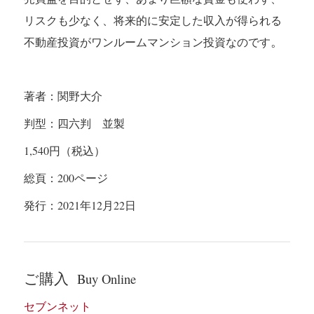
リスクも少なく、将来的に安定した収入が得られる
。
不動産投資がワンルームマンション投資なのです
著者：関野大介
判型：四六判 並製
1,540
円（税込）
総頁：200
ページ
発行：
2021
年12
月22
日
ご購入
Buy Online
セブンネット