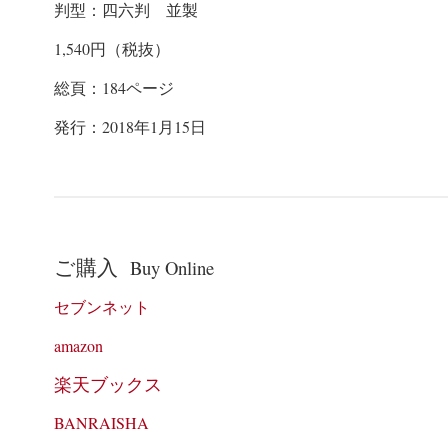
判型：四六判 並製
1,540
円（税抜）
総頁：
184
ページ
発行：
2018
年
1
月
15
日
ご購入
Buy Online
セブンネット
amazon
楽天ブックス
BANRAISHA