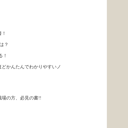
書！
は？
る！
ほどかんたんでわかりやすいノ
。
職場の方、必見の書
!!