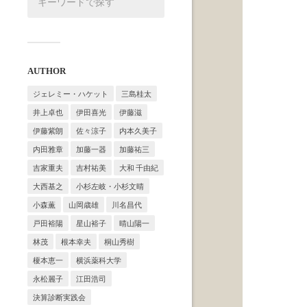
AUTHOR
ジェレミー・ハケット
三島桂太
井上卓也
伊田喜光
伊藤滋
伊藤紫朗
佐々涼子
内本久美子
内田雅章
加藤一器
加藤祐三
吉家重夫
吉村祐美
大和 千由紀
大西基之
小杉左岐・小杉文晴
小森薫
山岡歳雄
川名昌代
戸田裕陽
星山裕子
晴山陽一
林茂
根本幸夫
桐山秀樹
榎本恵一
横浜薬科大学
永松麗子
江田浩司
決算診断実践会