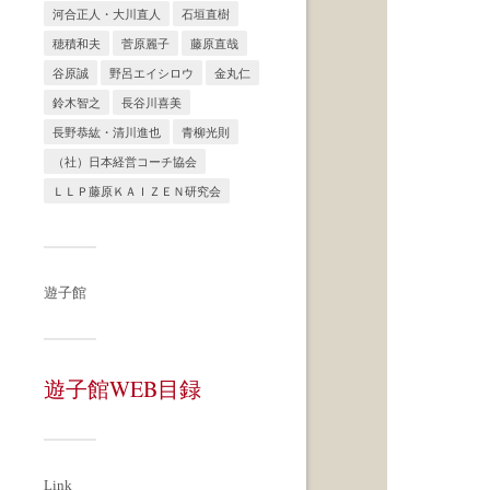
河合正人・大川直人
石垣直樹
穂積和夫
菅原麗子
藤原直哉
谷原誠
野呂エイシロウ
金丸仁
鈴木智之
長谷川喜美
長野恭紘・清川進也
青柳光則
（社）日本経営コーチ協会
ＬＬＰ藤原ＫＡＩＺＥＮ研究会
遊子館
遊子館WEB目録
Link