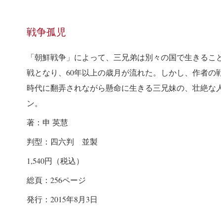
戦争孤児
「朝鮮戦争」によって、三兄弟は別々の国で生きるこ
戦となり、60年以上の歳月が流れた。しかし、作者の
時代に翻弄されながら懸命に生きる三兄妹の、壮絶な
ン。
著：申 英慧
判型：四六判 並製
1,540
円（税込）
総頁：
256
ページ
発行：
2015
年8
月3
日