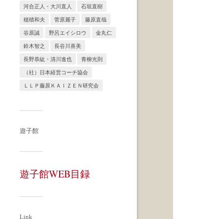
河合正人・大川直人
石垣直樹
穂積和夫
菅原麗子
藤原直哉
谷原誠
野呂エイシロウ
金丸仁
鈴木智之
長谷川喜美
長野恭紘・清川進也
青柳光則
（社）日本経営コーチ協会
ＬＬＰ藤原ＫＡＩＺＥＮ研究会
遊子館
遊子館WEB目録
Link