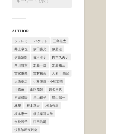
AUTHOR
ジェレミー・ハケット
三島桂太
井上卓也
伊田喜光
伊藤滋
伊藤紫朗
佐々涼子
内本久美子
内田雅章
加藤一器
加藤祐三
吉家重夫
吉村祐美
大和 千由紀
大西基之
小杉左岐・小杉文晴
小森薫
山岡歳雄
川名昌代
戸田裕陽
星山裕子
晴山陽一
林茂
根本幸夫
桐山秀樹
榎本恵一
横浜薬科大学
永松麗子
江田浩司
決算診断実践会