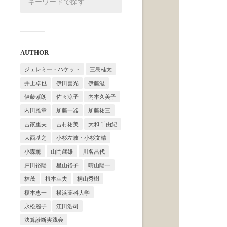
AUTHOR
ジェレミー・ハケット
三島桂太
井上卓也
伊田喜光
伊藤滋
伊藤紫朗
佐々涼子
内本久美子
内田雅章
加藤一器
加藤祐三
吉家重夫
吉村祐美
大和 千由紀
大西基之
小杉左岐・小杉文晴
小森薫
山岡歳雄
川名昌代
戸田裕陽
星山裕子
晴山陽一
林茂
根本幸夫
桐山秀樹
榎本恵一
横浜薬科大学
永松麗子
江田浩司
決算診断実践会