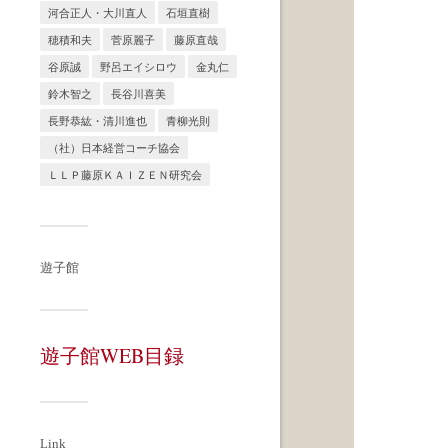
河合正人・大川直人
石垣直樹
穂積和夫
菅原麗子
藤原直哉
谷原誠
野呂エイシロウ
金丸仁
鈴木智之
長谷川喜美
長野恭紘・清川進也
青柳光則
（社）日本経営コーチ協会
ＬＬＰ藤原ＫＡＩＺＥＮ研究会
遊子館
遊子館WEB目録
Link