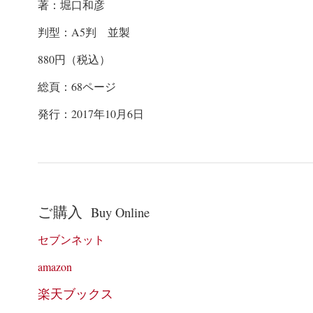
著：堀口和彦
判型：A5判 並製
880
円（税込）
総頁：
68
ページ
発行：
2017
年10
月6
日
ご購入
Buy Online
セブンネット
amazon
楽天ブックス