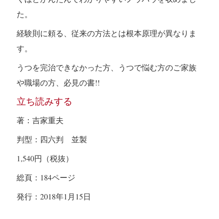
た。
経験則に頼る、従来の方法とは根本原理が異なりま
す。
うつを完治できなかった方、うつで悩む方のご家族
や職場の方、必見の書
!!
立ち読みする
著：吉家重夫
判型：四六判 並製
1,540
円（税抜）
総頁：
184
ページ
発行：
2018
年
1
月
15
日