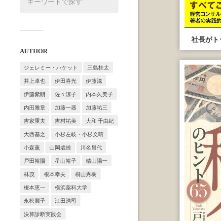
社長がト
AUTHOR
ジェレミー・ハケット
三島桂太
井上卓也
伊田喜光
伊藤滋
伊藤紫朗
佐々涼子
内本久美子
内田雅章
加藤一器
加藤祐三
吉家重夫
吉村祐美
大和 千由紀
大西基之
小杉左岐・小杉文晴
小森薫
山岡歳雄
川名昌代
戸田裕陽
星山裕子
晴山陽一
林茂
根本幸夫
桐山秀樹
榎本恵一
横浜薬科大学
永松麗子
江田浩司
決算診断実践会