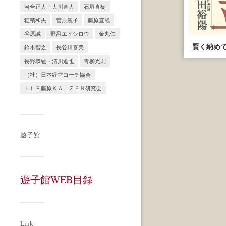
河合正人・大川直人
石垣直樹
穂積和夫
菅原麗子
藤原直哉
谷原誠
野呂エイシロウ
金丸仁
賢く納めて
鈴木智之
長谷川喜美
長野恭紘・清川進也
青柳光則
（社）日本経営コーチ協会
ＬＬＰ藤原ＫＡＩＺＥＮ研究会
遊子館
遊子館WEB目録
Link