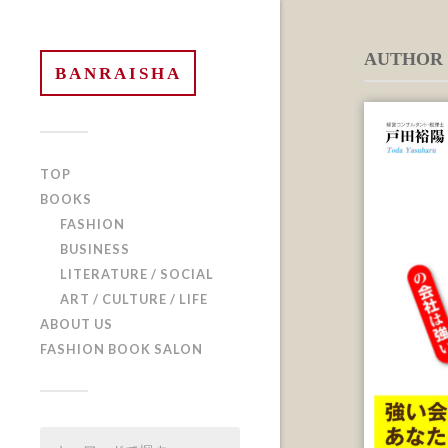
AUTHOR
BANRAISHA
TOP
BOOKS
FASHION
BUSINESS
LITERATURE / SOCIAL
ART / CULTURE / LIFE
ABOUT US
FASHION BOOK SALON