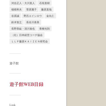
河合正人・大川直人
石垣直樹
穂積和夫
菅原麗子
藤原直哉
谷原誠
野呂エイシロウ
金丸仁
鈴木智之
長谷川喜美
長野恭紘・清川進也
青柳光則
（社）日本経営コーチ協会
ＬＬＰ藤原ＫＡＩＺＥＮ研究会
遊子館
遊子館WEB目録
Link