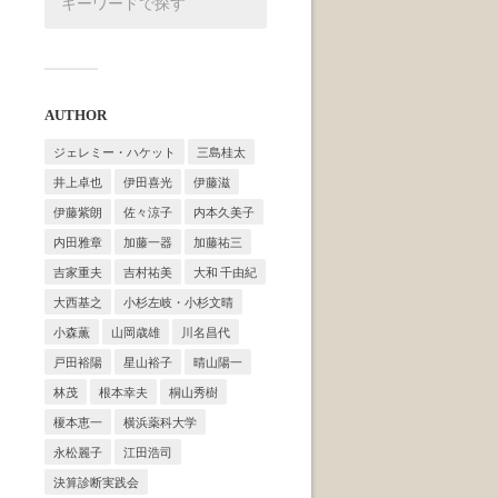
AUTHOR
ジェレミー・ハケット
三島桂太
井上卓也
伊田喜光
伊藤滋
伊藤紫朗
佐々涼子
内本久美子
内田雅章
加藤一器
加藤祐三
吉家重夫
吉村祐美
大和 千由紀
大西基之
小杉左岐・小杉文晴
小森薫
山岡歳雄
川名昌代
戸田裕陽
星山裕子
晴山陽一
林茂
根本幸夫
桐山秀樹
榎本恵一
横浜薬科大学
永松麗子
江田浩司
決算診断実践会