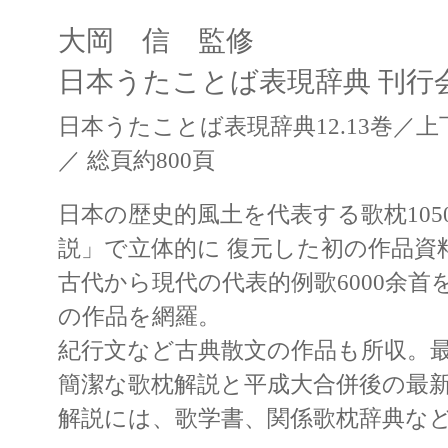
大岡 信 監修
日本うたことば表現辞典 刊行
日本うたことば表現辞典12.13巻／
／ 総頁約800頁
日本の歴史的風土を代表する歌枕10
説」で立体的に 復元した初の作品資
古代から現代の代表的例歌6000余
の作品を網羅。
紀行文など古典散文の作品も所収。
簡潔な歌枕解説と平成大合併後の最
解説には、歌学書、関係歌枕辞典な