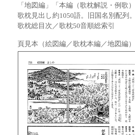
「地図編」「本編（歌枕解説・例歌
歌枕見出し約1050語。旧国名別配列
歌枕総目次／歌枕50音順総索引
頁見本（絵図編／歌枕本編／地図編