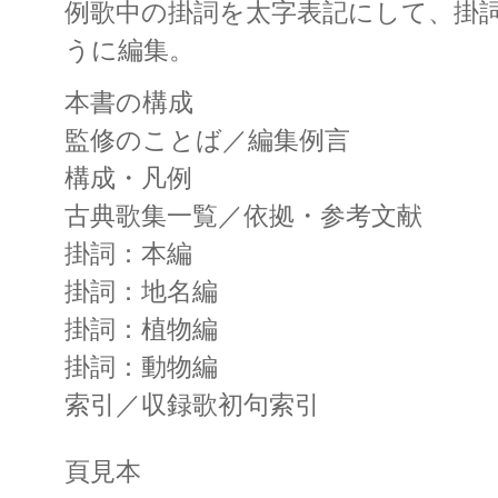
例歌中の掛詞を太字表記にして、掛
うに編集。
本書の構成
監修のことば／編集例言
構成・凡例
古典歌集一覧／依拠・参考文献
掛詞：本編
掛詞：地名編
掛詞：植物編
掛詞：動物編
索引／収録歌初句索引
頁見本