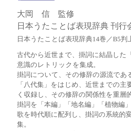
大岡 信 監修
日本うたことば表現辞典 刊行
日本うたことば表現辞典14巻／B5判上
古代から近世まで、掛詞に結晶した
意識のレトリックを集成。
掛詞について、その修辞の源流であ
「八代集」をはじめ、近世までの主要
く収録し、その修辞の関係性を重層
掛詞を「本編」「地名編」「植物編
歌を時代順に配列し、掛詞の系統的
集。