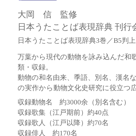
大岡 信 監修
日本うたことば表現辞典 刊行
日本うたことば表現辞典3巻／B5判上
万葉から現代の動物を詠み込んだ和歌・
類・収録。
動物の和名由来、季語、別名、漢名
の実作から動物文化史研究に役立つ
収録動物名 約3000余（別名含む）
収録歌集（江戸期前）約40点
収録歌人（江戸以降）約70名
収録俳人 約170名