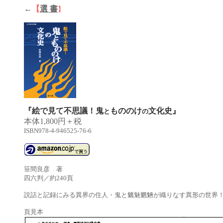
←
【
選 書
】
『絵で見て不思議！鬼
もののけ
文化史』
と
の
本体1,800円＋税
ISBN978-4-946525-76-6
笹間良彦 著
四六判
／
約
240
頁
説話と記録にみる異界の住人・鬼と魑魅魍魎が織りなす異形の世界
頁見本