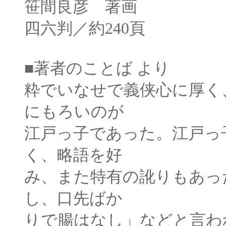
笹間良彦 著画
四六判
／約240頁
■著者のことば より
粋でいなせで義侠心に厚く
にもろいのが
江戸っ子であった。江戸っ
く、略語を好
み、また特有の訛りもあっ
し、口先ばか
りで腸はなし」などと言わ