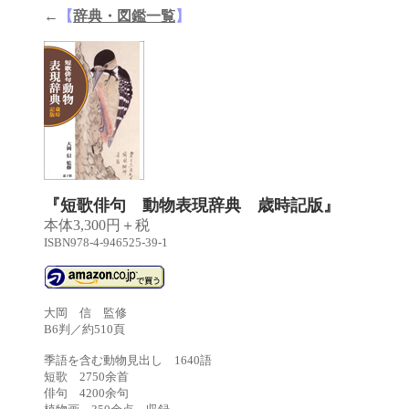
←
【
辞典・図鑑一覧
】
『短歌俳句 動物表現辞典
歳時記版
』
本体3,300円＋税
ISBN978-4-946525-39-1
大岡 信 監修
B6判／約510頁
季語を含む動物見出し 1640語
短歌 2750余首
俳句 4200余句