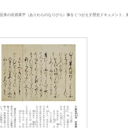
る従来の在原業平（ありわらのなりひら）像をくつがえす歴史ドキュメント。