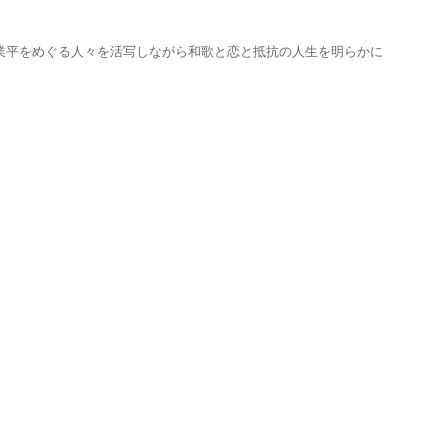
業平をめぐる人々を活写しながら和歌と恋と抵抗の人生を明らかに