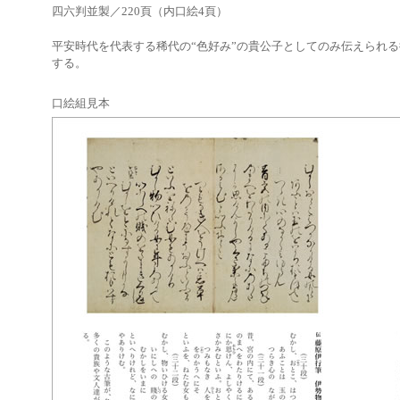
四六判並製／220頁（内口絵4頁）
平安時代を代表する稀代の“色好み”の貴公子としてのみ伝えられ
する。
口絵組見本