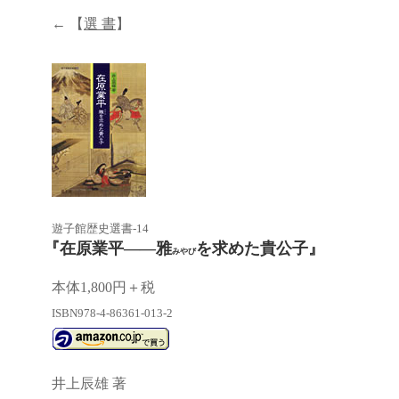
← 【
選 書
】
遊子館歴史選書-14
『在原業平――
雅
を求めた貴公子』
みやび
本体1,800円＋税
ISBN978-4-86361-013-2
井上辰雄 著