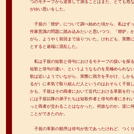
つのモチーフから逆算して測ることはまた、とても危
がゆい思いをした。
＞
子規の「燈炉」について調べ始めた頃から、私はず
作家意識の問題に踏み込みたいと思いつつ、「燈炉」
がら、ようやく前回まで辿りついた。けれども、実際
とすると途端に混乱した。
＞
私は子規の短歌と俳句におけるモチーフの扱いを探
短歌と俳句の違い、というようなものを見極められな
歌は近いようでいながら、実際に両方を手がけ、しか
るが）に本気で取り組んだ人というのはおそらく子規
かも、子規はその両者において近代における革新を行
には子規以降の弟子たちは短歌作者と俳句作者にきれ
っと両者が交わることはなかった。何故なのか。逆に
ことができたのか。
＞
子規の革新の順序は俳句が先であったけれど、つく