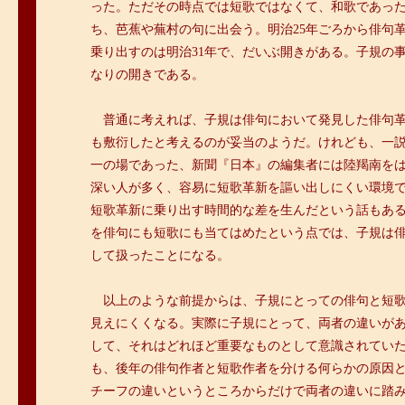
った。ただその時点では短歌ではなくて、和歌であっ
ち、芭蕉や蕪村の句に出会う。明治25年ごろから俳句
乗り出すのは明治31年で、だいぶ開きがある。子規の
なりの開きである。
＞
普通に考えれば、子規は俳句において発見した俳句
も敷衍したと考えるのが妥当のようだ。けれども、一
一の場であった、新聞『日本』の編集者には陸羯南を
深い人が多く、容易に短歌革新を謳い出しにくい環境
短歌革新に乗り出す時間的な差を生んだという話もあ
を俳句にも短歌にも当てはめたという点では、子規は
して扱ったことになる。
＞
以上のような前提からは、子規にとっての俳句と短
見えにくくなる。実際に子規にとって、両者の違いが
して、それはどれほど重要なものとして意識されてい
も、後年の俳句作者と短歌作者を分ける何らかの原因
チーフの違いというところからだけで両者の違いに踏