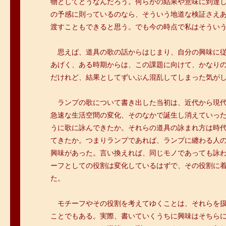
物としてどうなんだろう。何らかの結果や意味に到達
の予感に則っているのなら、そういう地道な検証さえ
渡すこともできると思う。でも今の時点で私はそうい
＞
思えば、道具の歌の話からはじまり、自分の興味に
あげく、ある時期からは、この課題に向けて、かなり
だけれど、結果としてずいぶん混乱してしまった気が
＞
ランプの歌について書き出した当初は、近代から現
急速な生活空間の変化、そのなかで誕生し消えていっ
うに歌に詠んできたか。それらの道具の詠まれ方は時
てきたか。つまりランプであれば、ランプに纏わる人
興味があった。言い換えれば、同じモノであっても詠
ーフとしての役割は変化しているはずで、その役割に
た。
＞
モチーフやその役割を考えてゆくことは、それらを
ことでもある。実際、書いていくうちに興味はそちら